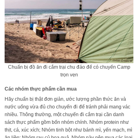
Chuẩn bị đồ ăn đi cắm trại chu đáo để có chuyến Camp
trọn vẹn
Các nhóm thực phẩm cần mua
Hãy chuẩn bị thật đơn giản, ước lượng phần thức ăn và
nước uống vừa đủ cho chuyến đi để tránh phải mang vác
nhiều. Thông thường, một chuyến đi cắm trại cần danh
sách thực phẩm gồm bốn nhóm chính. Nhóm protein như
thịt, cá, xúc xích; Nhóm tinh bột như bánh mì, yến mạch, mì
ăn liền; Nhóm rau củ hoa quả. Nhóm này nên mua các loại