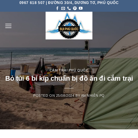
0967 618 507 | ĐƯỜNG 30/4, DƯƠNG TƠ, PHÚ QUỐC
Skip
to
content
CẮM TRẠI PHÚ QUỐC
Bỏ túi 6 bí kíp chuẩn bị đồ ăn đi cắm trại
POSTED ON
25/08/2024
BY
AN NHIÊN PQ