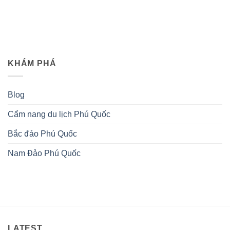
trọng
Đông
đảo
Phú
Quốc
KHÁM PHÁ
Blog
Cẩm nang du lịch Phú Quốc
Bắc đảo Phú Quốc
Nam Đảo Phú Quốc
LATEST