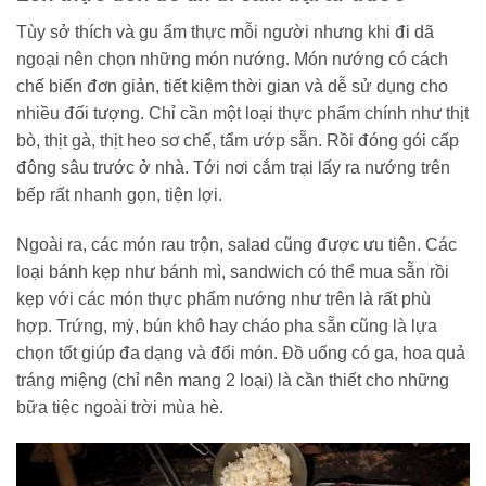
Tùy sở thích và gu ẩm thực mỗi người nhưng khi đi dã
ngoại nên chọn những món nướng. Món nướng có cách
chế biến đơn giản, tiết kiệm thời gian và dễ sử dụng cho
nhiều đối tượng. Chỉ cần một loại thực phẩm chính như thịt
bò, thịt gà, thịt heo sơ chế, tẩm ướp sẵn. Rồi đóng gói cấp
đông sâu trước ở nhà. Tới nơi cắm trại lấy ra nướng trên
bếp rất nhanh gọn, tiện lợi.
Ngoài ra, các món rau trộn, salad cũng được ưu tiên. Các
loại bánh kẹp như bánh mì, sandwich có thể mua sẵn rồi
kẹp với các món thực phẩm nướng như trên là rất phù
hợp. Trứng, mỳ, bún khô hay cháo pha sẵn cũng là lựa
chọn tốt giúp đa dạng và đổi món. Đồ uống có ga, hoa quả
tráng miệng (chỉ nên mang 2 loại) là cần thiết cho những
bữa tiệc ngoài trời mùa hè.