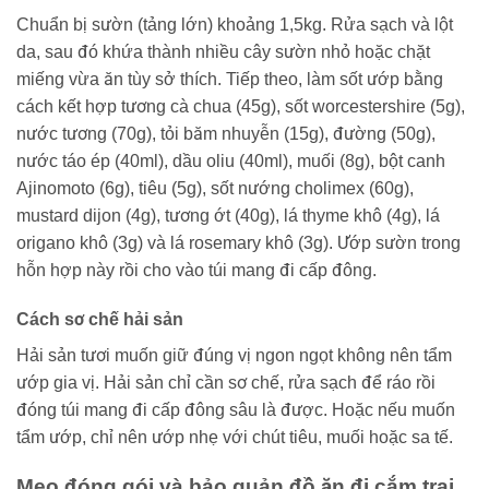
Chuẩn bị sườn (tảng lớn) khoảng 1,5kg. Rửa sạch và lột
da, sau đó khứa thành nhiều cây sườn nhỏ hoặc chặt
miếng vừa ăn tùy sở thích. Tiếp theo, làm sốt ướp bằng
cách kết hợp tương cà chua (45g), sốt worcestershire (5g),
nước tương (70g), tỏi băm nhuyễn (15g), đường (50g),
nước táo ép (40ml), dầu oliu (40ml), muối (8g), bột canh
Ajinomoto (6g), tiêu (5g), sốt nướng cholimex (60g),
mustard dijon (4g), tương ớt (40g), lá thyme khô (4g), lá
origano khô (3g) và lá rosemary khô (3g). Ướp sườn trong
hỗn hợp này rồi cho vào túi mang đi cấp đông.
Cách sơ chế hải sản
Hải sản tươi muốn giữ đúng vị ngon ngọt không nên tẩm
ướp gia vị. Hải sản chỉ cần sơ chế, rửa sạch để ráo rồi
đóng túi mang đi cấp đông sâu là được. Hoặc nếu muốn
tẩm ướp, chỉ nên ướp nhẹ với chút tiêu, muối hoặc sa tế.
Mẹo đóng gói và bảo quản đồ ăn đi cắm trại