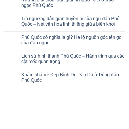
ngọc Phú Quốc
No
Comments
Tín ngưỡng dân gian huyền bí của ngư dân Phú
on
Những
Quốc – Nét văn hóa linh thiêng giữa biển khơi
giai
thoại
No
dân
Comments
Phú Quốc có nghĩa là gì? Hé lộ nguồn gốc tên gọi
gian
on
ít
Tín
của đảo ngọc
người
ngưỡng
biết
dân
No
ở
gian
Comments
Lịch sử hình thành Phú Quốc – Hành trình qua các
đảo
huyền
on
ngọc
bí
Phú
cột mốc quan trọng
Phú
của
Quốc
Quốc
ngư
có
No
dân
nghĩa
Comments
Khám phá Vẻ Đẹp Bình Dị, Dân Dã ở Đông đảo
Phú
là
on
Quốc
gì?
Lịch
Phú Quốc
–
Hé
sử
Nét
lộ
hình
No
văn
nguồn
thành
Comments
hóa
gốc
Phú
on
linh
tên
Quốc
Khám
thiêng
gọi
–
phá
giữa
của
Hành
Vẻ
biển
đảo
trình
Đẹp
khơi
ngọc
qua
Bình
các
Dị,
cột
Dân
mốc
Dã
quan
ở