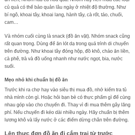
củ quả có thể bảo quản lâu ngày ở nhiệt độ thường. Như
bí ngô, khoai tây, khoai lang, hành tây, cà rốt, táo, chuối,
cam…
Và nhóm cuối cùng là snack (đồ ăn vặt). Nhóm snack cũng
rất quan trọng. Dùng để ăn lót dạ trong quá trình di chuyển
trên đường. Như khoai tây đóng hộp, đồ khô, cháo ăn liền,
cà phê, trà và đồ uống nhanh như nước ngọt, bia, nước
suối.
Mẹo nhỏ khi chuẩn bị đồ ăn
Trước khi ra chợ hay vào siêu thị mua đồ, nhớ kiểm tra tủ
nhà mình còn gì. Hoặc hỏi bạn bè có thực phẩm gì để cùng
nhau góp vào cho chuyến đi. Thay vì đi mua thêm gây lãng
phí. Nếu chuyến đi kéo dài nhiều ngày. Hãy chuẩn bị thêm
lương khô và lấy nước ở các điểm dừng chân trên đường.
Lên thực đơn đồ ăn đi cắm trại từ trước