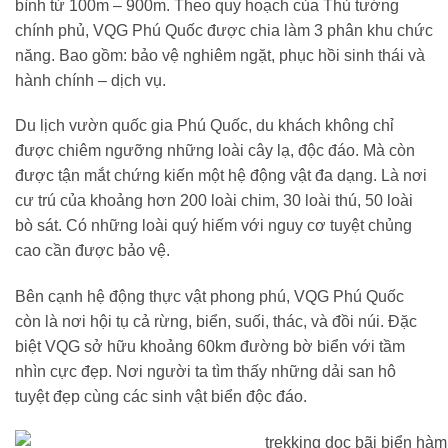
bình từ 100m – 900m. Theo quy hoạch của Thủ tướng
chính phủ, VQG Phú Quốc được chia làm 3 phân khu chức
năng. Bao gồm: bảo vệ nghiêm ngặt, phục hồi sinh thái và
hành chính – dịch vụ.
Du lịch vườn quốc gia Phú Quốc, du khách không chỉ
được chiêm ngưỡng những loài cây lạ, độc đáo. Mà còn
được tận mắt chứng kiến một hệ động vật đa dạng. Là nơi
cư trú của khoảng hơn 200 loài chim, 30 loài thú, 50 loài
bò sát. Có những loài quý hiếm với nguy cơ tuyệt chủng
cao cần được bảo vệ.
Bên cạnh hệ động thực vật phong phú, VQG Phú Quốc
còn là nơi hội tụ cả rừng, biển, suối, thác, và đồi núi. Đặc
biệt VQG sở hữu khoảng 60km đường bờ biển với tầm
nhìn cực đẹp. Nơi người ta tìm thấy những dải san hô
tuyệt đẹp cùng các sinh vật biển độc đáo.