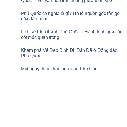
Quốc – Nét văn hóa linh thiêng giữa biển khơi
No
Comments
Phú Quốc có nghĩa là gì? Hé lộ nguồn gốc tên gọi
on
Tín
của đảo ngọc
ngưỡng
dân
No
gian
Comments
Lịch sử hình thành Phú Quốc – Hành trình qua các
huyền
on
bí
Phú
cột mốc quan trọng
của
Quốc
ngư
có
No
dân
nghĩa
Comments
Khám phá Vẻ Đẹp Bình Dị, Dân Dã ở Đông đảo
Phú
là
on
Quốc
gì?
Lịch
Phú Quốc
–
Hé
sử
Nét
lộ
hình
No
văn
nguồn
thành
Comments
Một ngày theo chân ngư dân Phú Quốc
hóa
gốc
Phú
on
linh
tên
Quốc
Khám
No
thiêng
gọi
–
phá
Comments
giữa
của
Hành
Vẻ
on
biển
đảo
trình
Đẹp
Một
khơi
ngọc
qua
Bình
ngày
các
Dị,
theo
cột
Dân
chân
mốc
Dã
ngư
quan
ở
dân
trọng
Đông
Phú
đảo
Quốc
Phú
Quốc