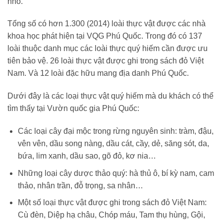
nhỏ.
Tổng số có hơn 1.300 (2014) loài thực vật được các nhà
khoa học phát hiện tại VQG Phú Quốc. Trong đó có 137
loài thuộc danh mục các loài thực quý hiếm cần được ưu
tiên bảo vệ. 26 loài thực vật được ghi trong sách đỏ Việt
Nam. Và 12 loài đặc hữu mang địa danh Phú Quốc.
Dưới đây là các loại thực vật quý hiếm mà du khách có thể
tìm thấy tại Vườn quốc gia Phú Quốc:
Các loại cây đại mộc trong rừng nguyên sinh: tràm, đậu,
vên vên, dầu song nàng, dầu cát, cầy, dẻ, săng sót, da,
bứa, lim xanh, dầu sao, gõ đỏ, kơ nia…
Những loại cây dược thảo quý: hà thủ ô, bí kỳ nam, cam
thảo, nhân trần, đỗ trọng, sa nhân…
Một số loại thực vật được ghi trong sách đỏ Việt Nam:
Cù đèn, Diệp hạ châu, Chóp máu, Tam thụ hùng, Gội,