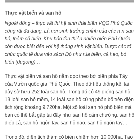
Thực vật biển và san hô
Ngoài động – thực vật thì hệ sinh thái biển VQG Phú Quốc
cũng rất đa dạng. Là nơi sinh trưởng chính của các rạn san
hô, thảm cỏ biển. Khu bảo tồn thiên nhiên biển Phú Quốc
còn được biết đến với hệ thống sinh vật biển.
Đ
ược các tổ
chức quốc tế đưa vào sách Đỏ như rùa biển, cá heo, bò
biển (dugong)…
Thực vật biển và san hô nằm dọc theo bờ biển phía Tây
của Vườn quốc gia Phú Quốc. Theo dữ liệu thống kê, tại
đây sở hữu 252 loài san hô. Trong đó có 49 giống san hô,
18 loài san hô mềm, 14 loài san hô cứng phân bố trên diện
tích rộng khoảng 9.720ha. Một số loài san hô phổ biến mà
bạn có thể bắt gặp tại đây như san hô cẩm chướng, san hô
diếp cá, san hô ngón tay, san hô não, san hô ngón tay…
Trong đó, diện tích thảm cỏ biển chiếm hơn 10.000ha. Tạo