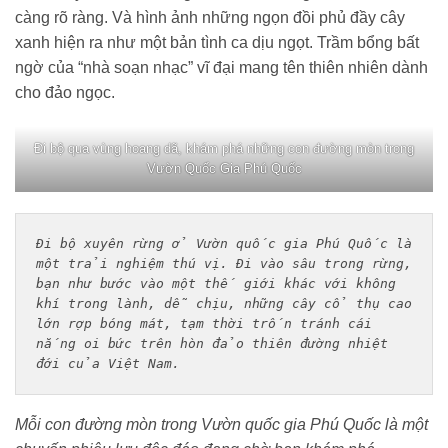
càng rõ ràng. Và hình ảnh những ngọn đồi phủ đầy cây
xanh hiện ra như một bản tình ca dịu ngọt. Trầm bổng bất
ngờ của “nhà soạn nhạc” vĩ đại mang tên thiên nhiên dành
cho đảo ngọc.
Đi bộ qua vùng hoang dã, khám phá những con đường mòn trong
Vườn Quốc Gia Phú Quốc
Đi bộ xuyên rừng ở Vườn quốc gia Phú Quốc là 
một trải nghiệm thú vị. Đi vào sâu trong rừng, 
bạn như bước vào một thế giới khác với không 
khí trong lành, dễ chịu, những cây cổ thụ cao 
lớn rợp bóng mát, tạm thời trốn tránh cái 
nắng oi bức trên hòn đảo thiên đường nhiệt 
đới của Việt Nam.
Mỗi con đường mòn trong Vườn quốc gia Phú Quốc là một