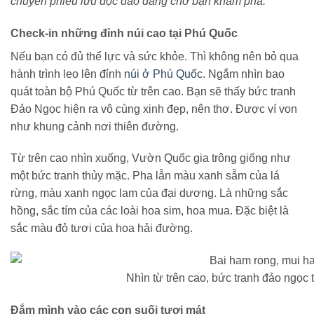
chuyến phiêu lưu độc đáo đang chờ bạn khám phá.
Check-in những đỉnh núi cao tại Phú Quốc
Nếu bạn có đủ thể lực và sức khỏe. Thì không nên bỏ qua
hành trình leo lên đỉnh
núi ở Phú Quốc
. Ngắm nhìn bao
quát toàn bộ Phú Quốc từ trên cao. Bạn sẽ thấy bức tranh
Đảo Ngọc hiện ra vô cùng xinh đẹp, nên thơ. Được ví von
như khung cảnh nơi thiên đường.
Từ trên cao nhìn xuống, Vườn Quốc gia trông giống như
một bức tranh thủy mặc. Pha lẫn màu xanh sẫm của lá
rừng, màu xanh ngọc lam của đại dương. Là những sắc
hồng, sắc tím của các loài hoa sim, hoa mua. Đặc biệt là
sắc màu đỏ tươi của hoa hải đường.
Nhìn từ trên cao, bức tranh đảo ngọc 
Đắm mình vào các con suối tươi mát