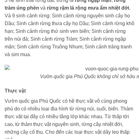
3 hệ sinh thái rừng đặc trưng là
rừng ngập mặn
,
rừng
tràm úng phèn
và
rừng rậm lá rộng mưa ẩm nhiệt đới.
Và 9 sinh cảnh rừng: Sinh cảnh rừng nguyên sinh cây họ
Dầu; Sinh cảnh rừng thưa cây họ Dầu; Sinh cảnh rừng khô
hạn; Sinh cảnh rừng thứ sinh ven biển; Sinh cảnh rừng
trên núi đá; Sinh cảnh rừng Tràm; Sinh cảnh rừng ngập
mặn; Sinh cảnh rừng Truông Nhum; Sinh cảnh trảng tranh
và sim mua.
Vườn quốc gia Phú Quốc không chỉ sở hữu mộ
Thực vật
Vườn quốc gia Phú Quốc có hệ thực vật vô cùng phong
phú do có nhiều loại địa hình từ rừng núi, suối, biển. Thảm
thực vật tại đây có nhiều tầng lớp khác nhau. Từ thấp tới
cao, từ thảm thực vật nguyên sinh, rừng cây nhiệt đới,
những cây cổ thụ. Cho đến các loại thực vật dây leo thấp