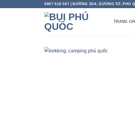
Skip
0967 618 507 | ĐƯỜNG 30/4, DƯƠNG TƠ, PHÚ 
to
content
TRANG CH