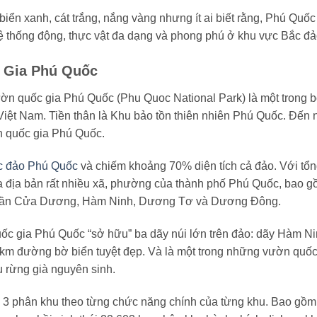
ển xanh, cát trắng, nắng vàng nhưng ít ai biết rằng, Phú Quốc
ệ thống động, thực vật đa dạng và phong phú ở khu vực Bắc đả
 Gia Phú Quốc
ờn quốc gia Phú Quốc (Phu Quoc National Park) là một trong 
iệt Nam. Tiền thân là Khu bảo tồn thiên nhiên Phú Quốc. Đến
n quốc gia Phú Quốc.
c đảo Phú Quốc
và chiếm khoảng 70% diện tích cả đảo. Với tổ
qua địa bản rất nhiều xã, phường của thành phố Phú Quốc, bao g
hần Cửa Dương, Hàm Ninh, Dương Tơ và Dương Đông.
uốc gia Phú Quốc “sở hữu” ba dãy núi lớn trên đảo: dãy Hàm Ni
m đường bờ biển tuyệt đẹp. Và là một trong những vườn quốc
 rừng già nguyên sinh.
3 phân khu theo từng chức năng chính của từng khu.
Bao gồm