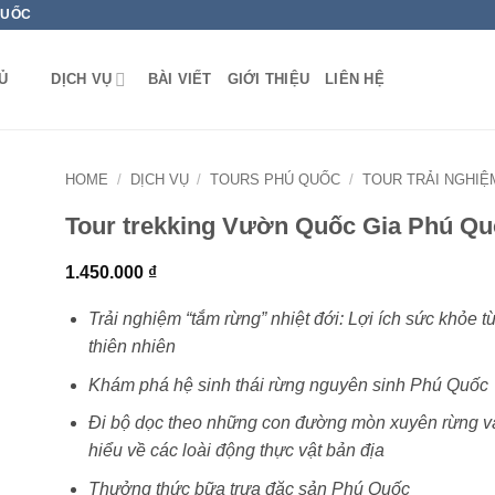
QUỐC
Ủ
DỊCH VỤ
BÀI VIẾT
GIỚI THIỆU
LIÊN HỆ
HOME
/
DỊCH VỤ
/
TOURS PHÚ QUỐC
/
TOUR TRẢI NGHIỆ
Tour trekking Vườn Quốc Gia Phú Q
1.450.000
₫
Trải nghiệm “tắm rừng” nhiệt đới: Lợi ích sức khỏe t
thiên nhiên
Khám phá hệ sinh thái rừng nguyên sinh Phú Quốc
Đi bộ dọc theo những con đường mòn xuyên rừng v
hiểu về các loài động thực vật bản địa
Thưởng thức bữa trưa đặc sản Phú Quốc