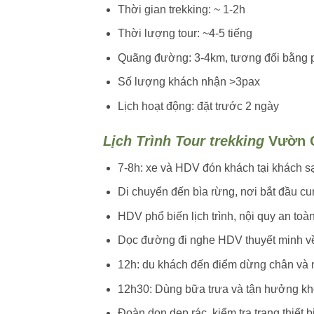
Thời gian trekking: ~ 1-2h
Thời lượng tour: ~4-5 tiếng
Quãng đường: 3-4km, tương đối bằng 
Số lượng khách nhận >3pax
Lịch hoạt động: đặt trước 2 ngày
Lịch Trình Tour trekking
Vườn 
7-8h: xe và HDV đón khách tại khách 
Di chuyển đến bìa rừng, nơi bắt đầu 
HDV phổ biến lịch trình, nội quy an toà
Dọc đường đi nghe HDV thuyết minh về
12h: du khách đến điểm dừng chân và n
12h30: Dùng bữa trưa và tận hưởng khô
Đoàn dọn dẹp rác, kiểm tra trang thiết 