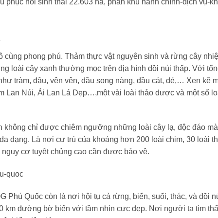
u phục hồi sinh thái 22.603 ha, phân khu hành chính-dịch vụ-k
ô cùng phong phú. Thảm thực vật nguyên sinh và rừng cây nhiệ
ng loài cây xanh thường mọc trên địa hình đồi núi thấp. Với tổ
 như tràm, đậu, vên vên, dầu song nàng, dầu cát, dẻ,… Xen kẽ 
m Lan Núi, Ái Lan Lá Dẹp…,một vài loài thảo dược và một số lo
ch không chỉ được chiêm ngưỡng những loài cây lạ, độc đáo mà
a dạng. Là nơi cư trú của khoảng hơn 200 loài chim, 30 loài th
i nguy cơ tuyệt chủng cao cần được bảo vệ.
Phú Quốc còn là nơi hội tụ cả rừng, biển, suối, thác, và đồi nú
 km đường bờ biển với tầm nhìn cực đẹp. Nơi người ta tìm th