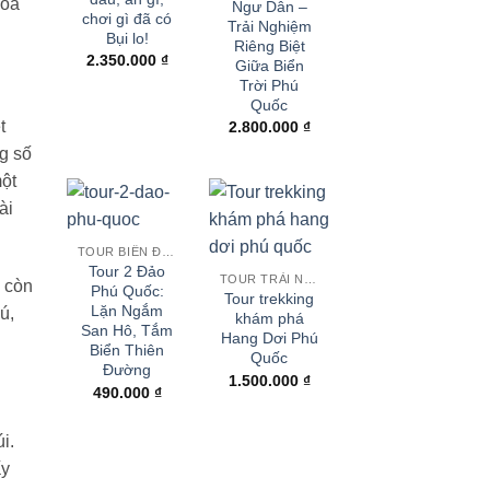
hoa
Ngư Dân –
chơi gì đã có
Trải Nghiệm
Bụi lo!
Riêng Biệt
2.350.000
₫
Giữa Biển
Trời Phú
Quốc
t
2.800.000
₫
ng số
một
ài
TOUR BIỂN ĐẢO
Tour 2 Đảo
TOUR TRẢI NGHIỆM
 còn
Phú Quốc:
Tour trekking
Lặn Ngắm
ú,
khám phá
San Hô, Tắm
Hang Dơi Phú
Biển Thiên
Quốc
Đường
1.500.000
₫
490.000
₫
i.
ấy