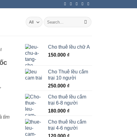
Search
for:
Cho thuê lều chữ A
M
150.000
₫
uốc
Cho Thuê lều cắm
trại 10 người
250.000
₫
ừ
Cho thuê lều cắm
trại 6-8 người
180.000
₫
à tìm
Cho thuê lều cắm
trại 4-6 người
120.000
₫