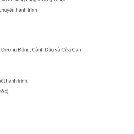
 chuyến hành trình
âm Dương Đông, Gành Dầu và Cửa Cạn
ốt hành trình.
ước)