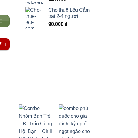
Cho thuê Lều Cắm
trại 2-4 người
90.000
₫
7