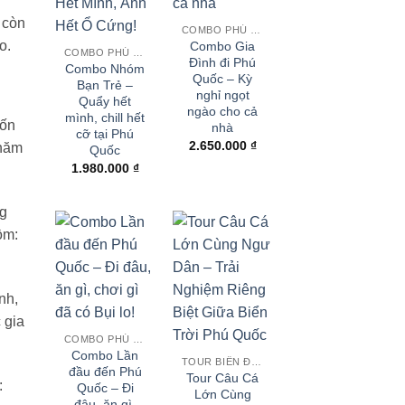
 còn
COMBO PHÚ QUỐC
o.
Combo Gia
COMBO PHÚ QUỐC
Đình đi Phú
Combo Nhóm
Quốc – Kỳ
Bạn Trẻ –
nghỉ ngọt
Quẩy hết
ngào cho cả
mình, chill hết
bốn
nhà
cỡ tại Phú
2.650.000
₫
 năm
Quốc
1.980.000
₫
ng
ồm:
nh,
 gia
COMBO PHÚ QUỐC
Combo Lần
TOUR BIỂN ĐẢO
đầu đến Phú
Tour Câu Cá
:
Quốc – Đi
Lớn Cùng
đâu, ăn gì,