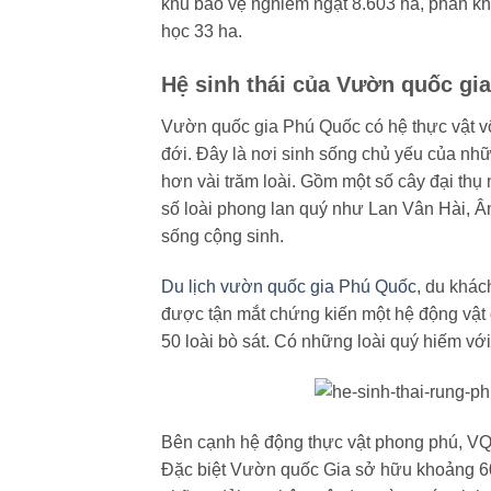
khu bảo vệ nghiêm ngặt 8.603 ha, phân kh
học 33 ha.
Hệ sinh thái của Vườn quốc gia
Vườn quốc gia Phú Quốc có hệ thực vật v
đới. Đây là nơi sinh sống chủ yếu của nhữ
hơn vài trăm loài. Gồm một số cây đại thụ
số loài phong lan quý như Lan Vân Hài, Â
sống cộng sinh.
Du lịch vườn quốc gia Phú Quốc
, du khá
được tận mắt chứng kiến một hệ động vật đ
50 loài bò sát. Có những loài quý hiếm vớ
Bên cạnh hệ động thực vật phong phú, VQG 
Đặc biệt Vườn quốc Gia sở hữu khoảng 60