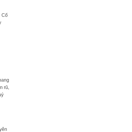
. Cố
y
hoang
n rũ,
uý
uyên