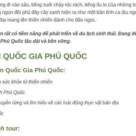
g đi vào sâu, tiếng suối chảy róc rách, tiếng líu lo của những l
ngọn đồi phủ đầy cây xanh hiện ra như một bản tình ca dịu ngọ
 đại mang tên thiên nhiên dành cho đảo ngọc.
rất có tiềm năng để phát triển về du lịch sinh thái. Đang 
h Phú Quốc lâu dài và bền vững.
 QUỐC GIA PHÚ QUỐC
ờn Quốc Gia Phú Quốc:
h sức khỏe từ thiên nhiên
nh Phú Quốc
ên rừng và tìm hiểu về các loài động thực vật bản địa
ốc
h tour: