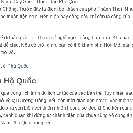
Ninh, Cây Sao – Đông đảo Phú Quốc
á Chồng. Trước đây là điểm bỏ khách của phà Thành Thới. Nh
ho thuận tiện hơn. Nên hiện này cảng này chỉ còn là cảng của
hể đi thẳng về Bãi Thơm để nghỉ ngơi, dùng bữa trưa. Khu bãi
t dễ chịu. Nếu có thời gian, bạn có thể khám phá Hòn Một gần 
trở về.
ết ở Phú Quốc
a Hộ Quốc
 trong lịch trình du lịch tự túc của các bạn trẻ. Tuy nhiên sa
rở về lại Dương Đông, nếu còn thời gian bạn hãy đi vào thiền v
đường ven biển với thiên nhiên hoang sơ đẹp không kém cung
a, cảnh quan khi đứng từ chánh điện của chùa cũng vô cùng ấn
n Nam Phú Quốc rộng lớn.