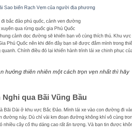
bãi Sao biển Rạch Vẹm của người địa phương
xuyên qua rừng quốc gia Phú Quốc
khung cảnh dọc đường sẽ khiến bạn vô cùng thích thú. Khu vực
Gia Phú Quốc nên khi đến đây bạn sẽ được đắm mình trong thi
quanh. Chính điều đó lại khiến hành trình lái xe chinh phục củ
 hưởng thiên nhiên một cách trọn vẹn nhất thì hãy
 Nghi qua Bãi Vũng Bầu
à Bãi Dài ở khu vực Bắc Đảo. Mình lái xe vào con đường đi và
on đường này. Dù chỉ vài km đoạn đường không khí vô cùng tro
ó nhiều cây cổ thụ dáng cao rất ấn tượng. Và bạn tin được khô