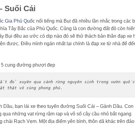
 Suối Cái
ốc Gia Phú Quốc
nổi tiếng mà Bụi đã nhiều lần nhắc trong các b
hía Tây Bắc của Phú Quốc. Cũng là con đường đất đỏ còn hiế
i đây Bụi đều ao ước có dịp nào đó sẽ thử thách bản thân đạp xe 
n được. Điều mình ngán nhất lại chính là đạp xe từ nhà để đế
đất đỏ xuyên qua cánh rừng nguyên sinh trong vườn quốc 
ật thật vô cùng phong phú.
 Dầu, bạn lái xe theo tuyến đường Suối Cái – Gành Dầu. Con
qua những vạt rừng rậm rạp và vô số cây cầu nhỏ bắt ngang
g chài Rạch Vẹm. Một địa điểm yên bình, thôn dã khác trên đảo