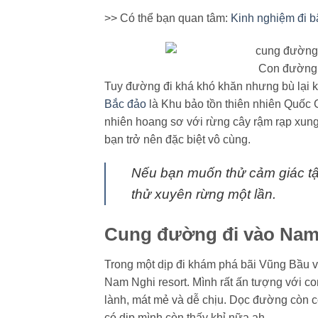
>> Có thể bạn quan tâm:
Kinh nghiệm đi 
Con đường 
Tuy đường đi khá khó khăn nhưng bù lại 
Bắc đảo
là Khu bảo tồn thiên nhiên Quốc 
nhiên hoang sơ với rừng cây rậm rạp xung 
bạn trở nên đặc biệt vô cùng.
Nếu bạn muốn thử cảm giác tận
thử xuyên rừng một lần.
Cung đường đi vào Nam
Trong một dịp đi khám phá bãi Vũng Bầu v
Nam Nghi resort. Mình rất ấn tượng với c
lành, mát mẻ và dễ chịu. Dọc đường còn c
có dịp mình còn thấy khỉ nữa ah.