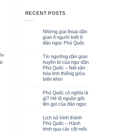
RECENT POSTS
Những giai thoại dân
gian ít người biết ở
đảo ngọc Phú Quốc
No
Comments
êu
Tín ngưỡng dân gian
on
Những
huyền bí của ngư dân
ài
giai
Phú Quốc – Nét văn
thoại
dân
hóa linh thiêng giữa
gian
biển khơi
ít
người
No
biết
Comments
ở
Phú Quốc có nghĩa là
on
đảo
Tín
gì? Hé lộ nguồn gốc
ngọc
ngưỡng
Phú
tên gọi của đảo ngọc
dân
Quốc
gian
No
huyền
Comments
bí
Lịch sử hình thành
on
của
Phú
Phú Quốc – Hành
ngư
Quốc
dân
trình qua các cột mốc
có
Phú
nghĩa