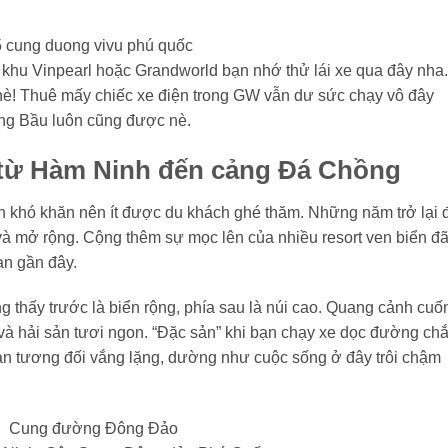
 khu Vinpearl hoặc Grandworld bạn nhớ thử lái xe qua đây nha.
è! Thuê mấy chiếc xe điện trong GW vẫn dư sức chạy vô đây
ng Bầu luôn cũng được nè.
ừ Hàm Ninh đến cảng Đá Chồng
 khó khăn nên ít được du khách ghé thăm. Những năm trở lại 
và mở rộng. Cộng thêm sự mọc lên của nhiều resort ven biển đ
an gần đây.
ng thấy trước là biển rộng, phía sau là núi cao. Quang cảnh cuố
g và hải sản tươi ngon. “Đặc sản” khi bạn chạy xe dọc đường ch
an tương đối vắng lặng, dường như cuộc sống ở đây trôi chậm