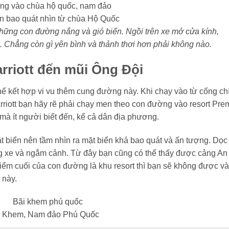
n bao quát nhìn từ chùa Hộ Quốc
ững con đường nắng và gió biển. Ngồi trên xe mở cửa kính,
. Chẳng còn gì yên bình và thảnh thơi hơn phải không nào.
riott đến mũi Ông Đội
hể kết hợp vi vu thêm cung đường này. Khi chạy vào từ cổng ch
rriott bạn hãy rẽ phải chạy men theo con đường vào resort Pre
mà ít người biết đến, kể cả dân địa phương.
 biển nên tầm nhìn ra mặt biển khá bao quát và ấn tượng. Dọc
 xe và ngắm cảnh. Từ đây bạn cũng có thể thấy được cảng An
điểm cuối của con đường là khu resort thì bạn sẽ không được v
 này.
i Khem, Nam đảo Phú Quốc