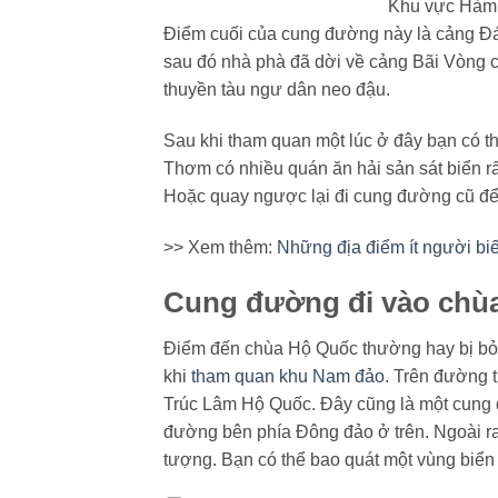
Khu vực Hàm 
Điểm cuối của cung đường này là cảng Đ
sau đó nhà phà đã dời về cảng Bãi Vòng c
thuyền tàu ngư dân neo đậu.
Sau khi tham quan một lúc ở đây bạn có t
Thơm có nhiều quán ăn hải sản sát biển rấ
Hoặc quay ngược lại đi cung đường cũ để 
>> Xem thêm:
Những địa điểm ít người bi
Cung đường đi vào chù
Điểm đến chùa Hộ Quốc thường hay bị bỏ qua
khi
tham quan khu Nam đảo
. Trên đường t
Trúc Lâm Hộ Quốc. Đây cũng là một cung 
đường bên phía Đông đảo ở trên. Ngoài r
tượng. Bạn có thể bao quát một vùng biể