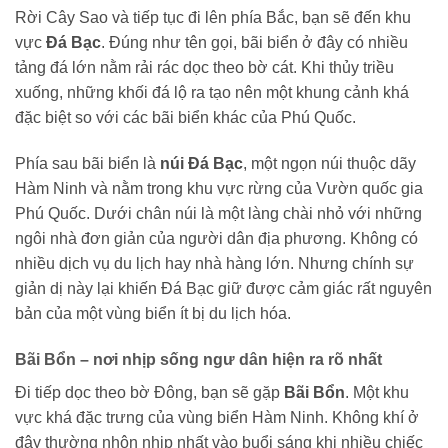
Rời Cây Sao và tiếp tục đi lên phía Bắc, bạn sẽ đến khu
vực
Đá Bạc
. Đúng như tên gọi, bãi biển ở đây có nhiều
tảng đá lớn nằm rải rác dọc theo bờ cát. Khi thủy triều
xuống, những khối đá lộ ra tạo nên một khung cảnh khá
đặc biệt so với các bãi biển khác của Phú Quốc.
Phía sau bãi biển là
núi Đá Bạc
, một ngọn núi thuộc dãy
Hàm Ninh và nằm trong khu vực rừng của Vườn quốc gia
Phú Quốc. Dưới chân núi là một làng chài nhỏ với những
ngôi nhà đơn giản của người dân địa phương. Không có
nhiều dịch vụ du lịch hay nhà hàng lớn. Nhưng chính sự
giản dị này lại khiến Đá Bạc giữ được cảm giác rất nguyên
bản của một vùng biển ít bị du lịch hóa.
Bãi Bổn – nơi nhịp sống ngư dân hiện ra rõ nhất
Đi tiếp dọc theo bờ Đông, bạn sẽ gặp
Bãi Bổn
. Một khu
vực khá đặc trưng của vùng biển Hàm Ninh. Không khí ở
đây thường nhộn nhịp nhất vào buổi sáng khi nhiều chiếc