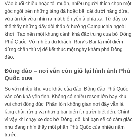
Vào buổi chiều hoặc tối muộn, nhiều người thích chọn một
góc ngồi trên những tảng đá hoặc bãi cát dưới hàng dừa,
vừa ăn tối vừa nhìn ra mặt biển yên ả phía xa. Từ đây có
thể thấy những dãy đồi thấp ở hướng Campuchia ngoài
khơi. Tạo nên một khung cảnh khá đặc trưng của bờ Đông
Phú Quốc. Với nhiều du khách, Rory’s Bar là một điểm
dừng chân thú vị để kết thúc một ngày khám phá Đông
đảo.
Đông đảo – nơi vẫn còn giữ lại hình ảnh Phú
Quốc xưa
So với nhiều khu vực khác của đảo, Đông đảo Phú Quốc
vẫn còn khá yên tĩnh. Không có nhiều resort lớn hay khu
vui chơi đông đúc. Phần lớn không gian nơi đây vẫn là
làng chài, rừng và những bãi biển ít người biết đến. Chính
vì vậy khi chạy xe dọc bờ Đông, đôi khi bạn sẽ có cảm giác
như đang nhìn thấy một phần Phú Quốc của nhiều năm
trước.