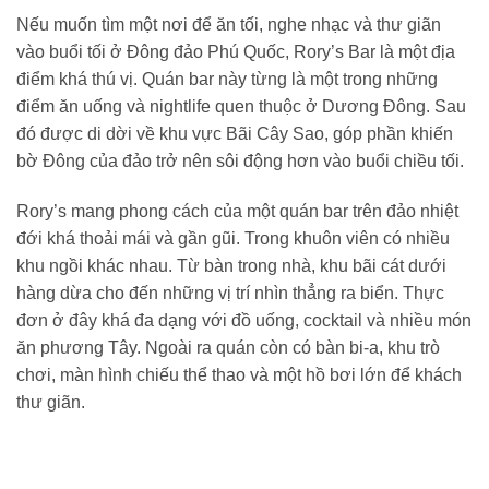
Nếu muốn tìm một nơi để ăn tối, nghe nhạc và thư giãn
vào buổi tối ở Đông đảo Phú Quốc, Rory’s Bar là một địa
điểm khá thú vị. Quán bar này từng là một trong những
điểm ăn uống và nightlife quen thuộc ở Dương Đông. Sau
đó được di dời về khu vực Bãi Cây Sao, góp phần khiến
bờ Đông của đảo trở nên sôi động hơn vào buổi chiều tối.
Rory’s mang phong cách của một quán bar trên đảo nhiệt
đới khá thoải mái và gần gũi. Trong khuôn viên có nhiều
khu ngồi khác nhau. Từ bàn trong nhà, khu bãi cát dưới
hàng dừa cho đến những vị trí nhìn thẳng ra biển. Thực
đơn ở đây khá đa dạng với đồ uống, cocktail và nhiều món
ăn phương Tây. Ngoài ra quán còn có bàn bi-a, khu trò
chơi, màn hình chiếu thể thao và một hồ bơi lớn để khách
thư giãn.