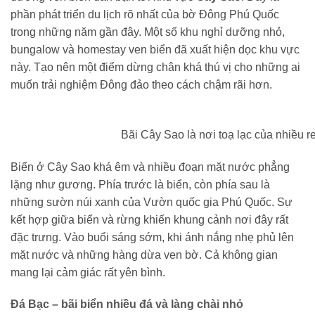
phần phát triển du lịch rõ nhất của bờ Đông Phú Quốc
trong những năm gần đây. Một số khu nghỉ dưỡng nhỏ,
bungalow và homestay ven biển đã xuất hiện dọc khu vực
này. Tạo nên một điểm dừng chân khá thú vị cho những ai
muốn trải nghiệm Đông đảo theo cách chậm rãi hơn.
Bãi Cây Sao là nơi toạ lạc của nhiều r
Biển ở Cây Sao khá êm và nhiều đoạn mặt nước phẳng
lặng như gương. Phía trước là biển, còn phía sau là
những sườn núi xanh của Vườn quốc gia Phú Quốc. Sự
kết hợp giữa biển và rừng khiến khung cảnh nơi đây rất
đặc trưng. Vào buổi sáng sớm, khi ánh nắng nhẹ phủ lên
mặt nước và những hàng dừa ven bờ. Cả không gian
mang lại cảm giác rất yên bình.
Đá Bạc – bãi biển nhiều đá và làng chài nhỏ