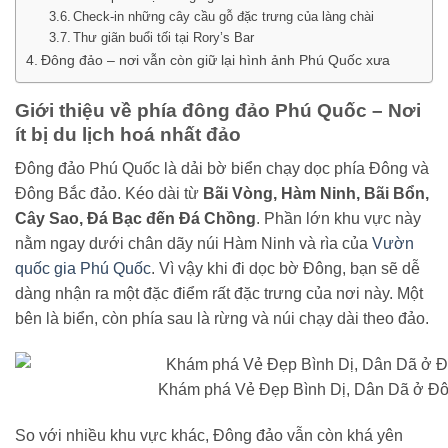
Check-in những cây cầu gỗ đặc trưng của làng chài
Thư giãn buổi tối tại Rory’s Bar
Đông đảo – nơi vẫn còn giữ lại hình ảnh Phú Quốc xưa
Giới thiệu về phía đông đảo Phú Quốc – Nơi
ít bị du lịch hoá nhất đảo
Đông đảo Phú Quốc là dải bờ biển chạy dọc phía Đông và
Đông Bắc đảo. Kéo dài từ
Bãi Vòng, Hàm Ninh, Bãi Bổn,
Cây Sao, Đá Bạc đến Đá Chồng
. Phần lớn khu vực này
nằm ngay dưới chân dãy núi Hàm Ninh và rìa của
Vườn
quốc gia Phú Quốc
. Vì vậy khi đi dọc bờ Đông, bạn sẽ dễ
dàng nhận ra một đặc điểm rất đặc trưng của nơi này. Một
bên là biển, còn phía sau là rừng và núi chạy dài theo đảo.
Khám phá Vẻ Đẹp Bình Dị, Dân Dã ở Đ
So với nhiều khu vực khác, Đông đảo vẫn còn khá yên