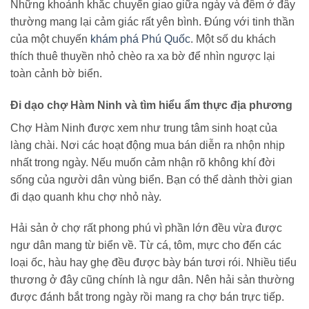
Những khoảnh khắc chuyển giao giữa ngày và đêm ở đây
thường mang lại cảm giác rất yên bình. Đúng với tinh thần
của một chuyến
khám phá Phú Quốc
. Một số du khách
thích thuê thuyền nhỏ chèo ra xa bờ để nhìn ngược lại
toàn cảnh bờ biển.
Đi dạo chợ Hàm Ninh và tìm hiểu ẩm thực địa phương
Chợ Hàm Ninh được xem như trung tâm sinh hoạt của
làng chài. Nơi các hoạt động mua bán diễn ra nhộn nhịp
nhất trong ngày. Nếu muốn cảm nhận rõ không khí đời
sống của người dân vùng biển. Bạn có thể dành thời gian
đi dạo quanh khu chợ nhỏ này.
Hải sản ở chợ rất phong phú vì phần lớn đều vừa được
ngư dân mang từ biển về. Từ cá, tôm, mực cho đến các
loại ốc, hàu hay ghẹ đều được bày bán tươi rói. Nhiều tiểu
thương ở đây cũng chính là ngư dân. Nên hải sản thường
được đánh bắt trong ngày rồi mang ra chợ bán trực tiếp.