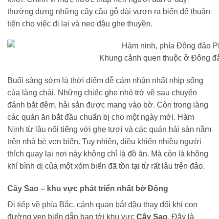
thường dựng những cây cầu gỗ dài vươn ra biển để thuận
tiện cho việc đi lại và neo đậu ghe thuyền.
Khung cảnh quen thuộc ở Đông đ
Buổi sáng sớm là thời điểm dễ cảm nhận nhất nhịp sống
của làng chài. Những chiếc ghe nhỏ trở về sau chuyến
đánh bắt đêm, hải sản được mang vào bờ. Còn trong làng
các quán ăn bắt đầu chuẩn bị cho một ngày mới. Hàm
Ninh từ lâu nổi tiếng với ghẹ tươi và các quán hải sản nằm
trên nhà bè ven biển. Tuy nhiên, điều khiến nhiều người
thích quay lại nơi này không chỉ là đồ ăn. Mà còn là không
khí bình dị của một xóm biển đã tồn tại từ rất lâu trên đảo.
Cây Sao – khu vực phát triển nhất bờ Đông
Đi tiếp về phía Bắc, cảnh quan bắt đầu thay đổi khi con
đường ven biển dẫn bạn tới khu vực
Cây Sao
. Đây là