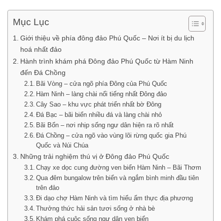
Mục Lục
Giới thiệu về phía đông đảo Phú Quốc – Nơi ít bị du lịch
hoá nhất đảo
Hành trình khám phá Đông đảo Phú Quốc từ Hàm Ninh
đến Đá Chồng
Bãi Vòng – cửa ngõ phía Đông của Phú Quốc
Hàm Ninh – làng chài nổi tiếng nhất Đông đảo
Cây Sao – khu vực phát triển nhất bờ Đông
Đá Bạc – bãi biển nhiều đá và làng chài nhỏ
Bãi Bổn – nơi nhịp sống ngư dân hiện ra rõ nhất
Đá Chồng – cửa ngõ vào vùng lõi rừng quốc gia Phú
Quốc và Núi Chúa
Những trải nghiệm thú vị ở Đông đảo Phú Quốc
Chạy xe dọc cung đường ven biển Hàm Ninh – Bãi Thơm
Qua đêm bungalow trên biển và ngắm bình minh đầu tiên
trên đảo
Đi dạo chợ Hàm Ninh và tìm hiểu ẩm thực địa phương
Thưởng thức hải sản tươi sống ở nhà bè
Khám phá cuộc sống ngư dân ven biển