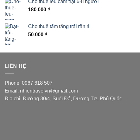
Cho thuê lều cắm trại 6-8 người
180.000
₫
Cho thuê tấm tăng trải rằn ri
50.000
₫
LIÊN HỆ
Phone: 0967 618 507
Email: nhientravelvn@gmail.com
Địa chỉ: Đường 30/4, Suối Đá, Dương Tơ, Phú Quốc