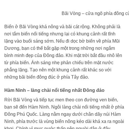
Bãi Vòng – cửa ngõ phía đông 
Biển ở Bãi Vòng khá nông và bãi cát rộng. Không phải là
nơi tắm biển nổi tiếng nhưng lại có khung cảnh rất tĩnh
lặng vào buổi sáng sớm. Nếu đi dọc bờ biển về phía Mũi
Dương, bạn có thể bắt gặp một trong những nơi ngắm
bình minh đẹp của Đông đảo. Khi mặt trời bắt đầu nhô lên
từ phía biển. Ánh sáng nhẹ phản chiếu trên mặt nước
phẳng lặng. Tạo nên một khung cảnh rất khác so với
những bãi biển đông đúc ở phía Tây đảo.
Hàm Ninh – làng chài nổi tiếng nhất Đông đảo
Rời Bãi Vòng và tiếp tục men theo con đường ven biển,
bạn sẽ đến Hàm Ninh. Ngôi làng chài nổi tiếng nhất ở phía
Đông Phú Quốc. Làng nằm ngay dưới chân dãy núi Hàm
Ninh, phía trước là vùng biển nông kéo dài khá xa ra ngoài
khơi. Chính vì mực nước thấp nên người dân ở đây