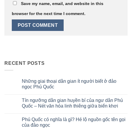
Save my name, email, and website in this
browser for the next time I comment.
RECENT POSTS
Những giai thoại dân gian ít người biết ở đảo
ngọc Phú Quốc
No
Comments
Tín ngưỡng dân gian huyền bí của ngư dân Phú
on
Những
Quốc – Nét văn hóa linh thiêng giữa biển khơi
giai
thoại
No
dân
Comments
Phú Quốc có nghĩa là gì? Hé lộ nguồn gốc tên gọi
gian
on
ít
Tín
của đảo ngọc
người
ngưỡng
biết
dân
No