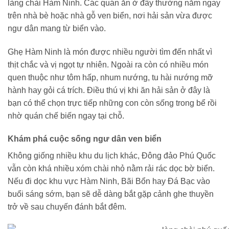
làng chài Hàm Ninh. Các quán ăn ở đây thường nằm ngay
trên nhà bè hoặc nhà gỗ ven biển, nơi hải sản vừa được
ngư dân mang từ biển vào.
Ghẹ Hàm Ninh là món được nhiều người tìm đến nhất vì
thịt chắc và vị ngọt tự nhiên. Ngoài ra còn có nhiều món
quen thuộc như tôm hấp, nhum nướng, tu hài nướng mỡ
hành hay gỏi cá trích. Điều thú vị khi ăn hải sản ở đây là
bạn có thể chọn trực tiếp những con còn sống trong bể rồi
nhờ quán chế biến ngay tại chỗ.
Khám phá cuộc sống ngư dân ven biển
Không giống nhiều khu du lịch khác, Đông đảo Phú Quốc
vẫn còn khá nhiều xóm chài nhỏ nằm rải rác dọc bờ biển.
Nếu đi dọc khu vực Hàm Ninh, Bãi Bổn hay Đá Bạc vào
buổi sáng sớm, bạn sẽ dễ dàng bắt gặp cảnh ghe thuyền
trở về sau chuyến đánh bắt đêm.