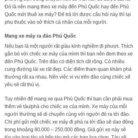
Đó là nên mang theo xe máy đến Phú Quốc hay đến Phú
Quốc mới thuê xe máy? Để trả lời được câu hỏi này thì lại
phụ thuộc vào sở thích cá nhân của mỗi người.
Mang xe máy ra đảo Phú Quốc
Nếu bạn là một người rất giàu kinh nghiệm đi phượt. Thích
gắn bó với chiếc xe máy của mình thì bạn nên đem theo xe
đến Phú Quốc. Trên đảo có diện tích rất rộng. Có nhiều
cung đường lái xe rất đẹp. Các điểm tham quan khám phá
thường rất xa nhau. Nên việc vi vu trên đảo cùng chiếc xế
yêu sẽ rất thú vị.
Tuy nhiên để mang xe qua Phú Quốc thì bạn cần phải mua
thêm vé tàu/phà cho chiếc xe của mình. Xe máy của mỗi
người thường sẽ di chuyển cùng với người đó ra tới đảo.
Chi phí gửi một chiếc xe máy đi phà ra tới đảo sẽ dao động
trong khoảng 80.000 – 250.000 đồng. Giá gửi xe này sẽ
tùy vào loại tàu và bến tàu mà các bạn lựa chọn. Tàu sẽ