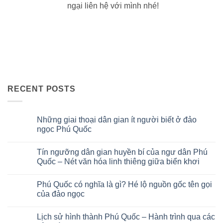
ngại liên hệ với mình nhé!
RECENT POSTS
Những giai thoại dân gian ít người biết ở đảo
ngọc Phú Quốc
No
Comments
Tín ngưỡng dân gian huyền bí của ngư dân Phú
on
Những
Quốc – Nét văn hóa linh thiêng giữa biển khơi
giai
thoại
No
dân
Comments
Phú Quốc có nghĩa là gì? Hé lộ nguồn gốc tên gọi
gian
on
ít
Tín
của đảo ngọc
người
ngưỡng
biết
dân
No
ở
gian
Comments
Lịch sử hình thành Phú Quốc – Hành trình qua các
đảo
huyền
on