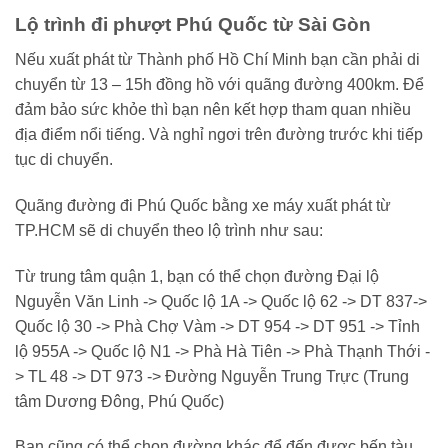
Lộ trình đi phượt Phú Quốc từ Sài Gòn
Nếu xuất phát từ Thành phố Hồ Chí Minh bạn cần phải di
chuyển từ 13 – 15h đồng hồ với quãng đường 400km. Để
đảm bảo sức khỏe thì bạn nên kết hợp tham quan nhiều
địa điểm nổi tiếng. Và nghỉ ngơi trên đường trước khi tiếp
tục di chuyển.
Quãng đường đi Phú Quốc bằng xe máy xuất phát từ
TP.HCM sẽ di chuyển theo lộ trình như sau:
Từ trung tâm quận 1, bạn có thể chọn đường Đại lộ
Nguyễn Văn Linh -> Quốc lộ 1A -> Quốc lộ 62 -> DT 837->
Quốc lộ 30 -> Phà Chợ Vàm -> DT 954 -> DT 951 -> Tỉnh
lộ 955A -> Quốc lộ N1 -> Phà Hà Tiên -> Phà Thạnh Thới -
> TL 48 -> DT 973 -> Đường Nguyễn Trung Trực (Trung
tâm Dương Đông, Phú Quốc)
Bạn cũng có thể chọn đường khác để đến được bến tàu