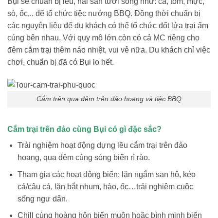
Bụi sẽ chuẩn bị lều, hải sản tươi sống như: cá, tôm, mực,
sò, ốc,.. để tổ chức tiệc nướng BBQ. Đồng thời chuẩn bị
các nguyên liệu để du khách có thể tổ chức đốt lửa trại ấm
cúng bên nhau. Với quy mô lớn còn có cả MC riêng cho
đêm cắm trại thêm náo nhiệt, vui vẻ nữa. Du khách chỉ việc
chơi, chuẩn bị đã có Bụi lo hết.
Cắm trên qua đêm trên đảo hoang và tiệc BBQ
Cắm trại trên đảo cùng Bụi có gì đặc sắc?
Trải nghiệm hoạt động dựng lều cắm trại trên đảo
hoang, qua đêm cùng sóng biển rì rào.
Tham gia các hoạt động biển: lặn ngắm san hô, kéo
cá/câu cá, lặn bắt nhum, hào, ốc…trải nghiệm cuộc
sống ngư dân.
Chill cùng hoàng hôn biển muộn hoặc bình minh biển