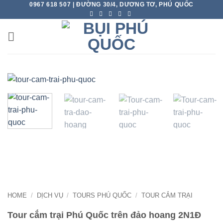
0967 618 507 | ĐƯỜNG 30/4, DƯƠNG TƠ, PHÚ QUỐC
Skip
to
content
HOME
/
DỊCH VỤ
/
TOURS PHÚ QUỐC
/
TOUR CẮM TRẠI
Tour cắm trại Phú Quốc trên đảo hoang 2N1Đ