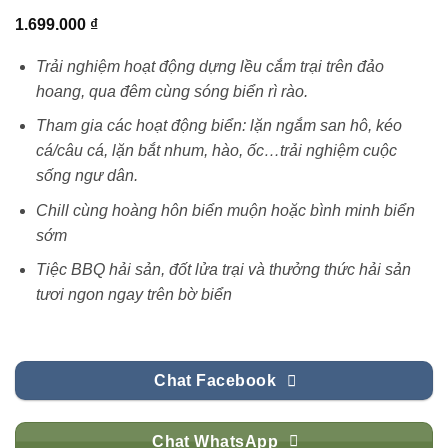
1.699.000
₫
Trải nghiệm hoạt động dựng lều cắm trại trên đảo
hoang, qua đêm cùng sóng biển rì rào.
Tham gia các hoạt động biển: lặn ngắm san hô, kéo
cá/câu cá, lặn bắt nhum, hào, ốc…trải nghiệm cuộc
sống ngư dân.
Chill cùng hoàng hôn biển muộn hoặc bình minh biển
sớm
Tiệc BBQ hải sản, đốt lửa trại và thưởng thức hải sản
tươi ngon ngay trên bờ biển
Chat Facebook
Chat WhatsApp