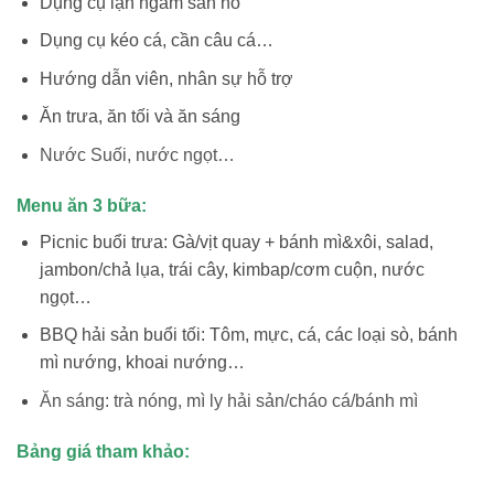
Dụng cụ lặn ngắm san hô
Dụng cụ kéo cá, cần câu cá…
Hướng dẫn viên, nhân sự hỗ trợ
Ăn trưa, ăn tối và ăn sáng
Nước Suối, nước ngọt…
Menu ăn 3 bữa:
Picnic buổi trưa: Gà/vịt quay + bánh mì&xôi, salad,
jambon/chả lụa, trái cây, kimbap/cơm cuộn, nước
ngọt…
BBQ hải sản buổi tối: Tôm, mực, cá, các loại sò, bánh
mì nướng, khoai nướng…
Ăn sáng: trà nóng, mì ly hải sản/cháo cá/bánh mì
Bảng giá tham khảo: