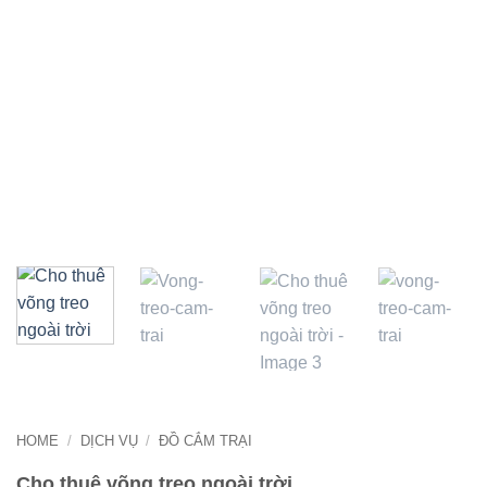
HOME
/
DỊCH VỤ
/
ĐỒ CẮM TRẠI
Cho thuê võng treo ngoài trời