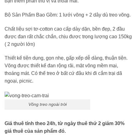
bạn thêm phần thú vị và thoải mái.
Bộ Sản Phẩm Bao Gồm: 1 lưới võng + 2 dây dù treo võng.
Chất liệu sợi tơ-cotton cao cấp dày dặn, bền đẹp, 2 đầu
được đan rất chắc chắn, chịu được trọng lượng cao 150kg
( 2 người lớn)
Thiết kế tiện dụng, gọn nhẹ, gấp xếp dễ dàng, thuận tiện.
Võng được thiết kế đan rộng rãi, mặt võng mềm mại,
thoáng mát. Có thể treo ở bất cứ đâu khi đi cắm trại dã
ngoại, picnic.
Võng treo ngoài trời
Giá thuê
tính theo 24h, từ ngày thuê thứ 2 giảm 30%
giá thuê của sản phẩm đó.