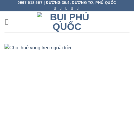
0967 618 507 | ĐƯỜNG 30/4, DƯƠNG TƠ, PHÚ QUỐC
Skip
to
content