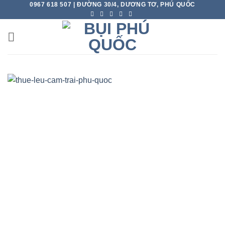
0967 618 507 | ĐƯỜNG 30/4, DƯƠNG TƠ, PHÚ QUỐC
Skip
to
content