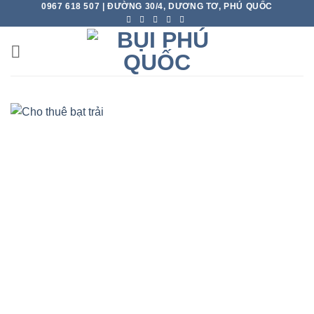
0967 618 507 | ĐƯỜNG 30/4, DƯƠNG TƠ, PHÚ QUỐC
Skip
to
content