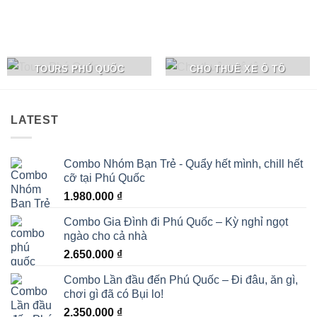
TOURS PHÚ QUỐC
CHO THUÊ XE Ô TÔ
LATEST
Combo Nhóm Bạn Trẻ - Quẩy hết mình, chill hết
cỡ tại Phú Quốc
1.980.000
₫
Combo Gia Đình đi Phú Quốc – Kỳ nghỉ ngọt
ngào cho cả nhà
2.650.000
₫
Combo Lần đầu đến Phú Quốc – Đi đâu, ăn gì,
chơi gì đã có Bụi lo!
2.350.000
₫