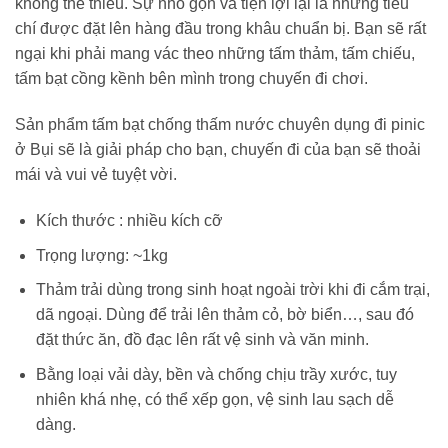
không thể thiếu. Sự nhỏ gọn và tiện lợi lại là những tiêu
chí được đặt lên hàng đầu trong khâu chuẩn bị. Bạn sẽ rất
ngại khi phải mang vác theo những tấm thảm, tấm chiếu,
tấm bạt cồng kềnh bên mình trong chuyến đi chơi.
Sản phẩm tấm bạt chống thấm nước chuyên dụng đi pinic
ở Bụi sẽ là giải pháp cho bạn, chuyến đi của bạn sẽ thoải
mái và vui vẻ tuyệt vời.
Kích thước : nhiều kích cỡ
Trọng lượng: ~1kg
Thảm trải dùng trong sinh hoạt ngoài trời khi đi cắm trại,
dã ngoại. Dùng để trải lên thảm cỏ, bờ biển…, sau đó
đặt thức ăn, đồ đạc lên rất vệ sinh và văn minh.
Bằng loại vải dày, bền và chống chịu trầy xước, tuy
nhiên khá nhẹ, có thể xếp gọn, vệ sinh lau sạch dễ
dàng.