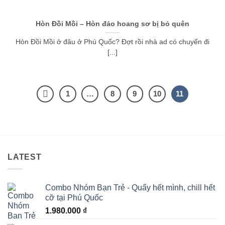
Hòn Đồi Mồi – Hòn đảo hoang sơ bị bỏ quên
Hòn Đồi Mồi ở đâu ở Phú Quốc? Đợt rồi nhà ad có chuyến đi
[...]
1
…
8
9
10
11
LATEST
Combo Nhóm Bạn Trẻ - Quẩy hết mình, chill hết
cỡ tại Phú Quốc
1.980.000
₫