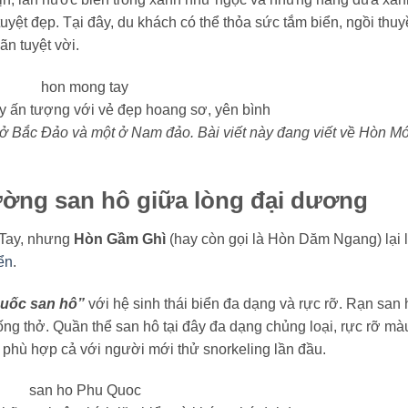
uyệt đẹp. Tại đây, du khách có thể thỏa sức tắm biển, ngồi thuy
n tuyệt vời.
 ấn tượng với vẻ đẹp hoang sơ, yên bình
 ở Bắc Đảo và một ở Nam đảo. Bài viết này đang viết về Hòn M
ờng san hô giữa lòng đại dương
 Tay, nhưng
Hòn Gầm Ghì
(hay còn gọi là Hòn Dăm Ngang) lại 
ển
.
quốc san hô”
với hệ sinh thái biển đa dạng và rực rỡ. Rạn san 
 ống thở. Quần thể san hô tại đây đa dạng chủng loại, rực rỡ mà
 phù hợp cả với người mới thử snorkeling lần đầu.