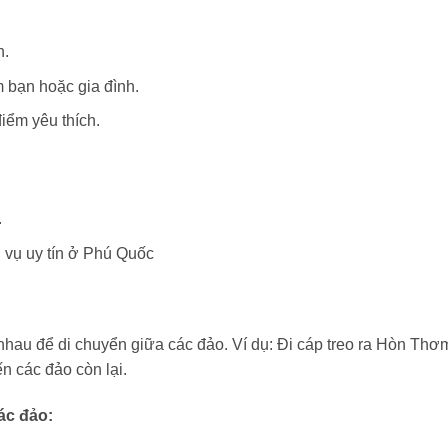
h.
 bạn hoặc gia đình.
iểm yêu thích.
.
h vụ uy tín ở Phú Quốc
nhau để di chuyển giữa các đảo. Ví dụ: Đi cáp treo ra Hòn Thơ
n các đảo còn lại.
ác đảo: