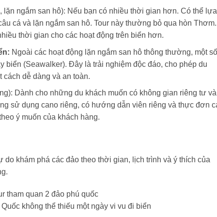
, lặn ngắm san hô): Nếu bạn có nhiều thời gian hơn. Có thể lựa
 câu cá và lặn ngắm san hô. Tour này thường bỏ qua hòn Thơm.
nhiều thời gian cho các hoạt động trên biển hơn.
iển:
Ngoài các hoạt động lặn ngắm san hô thông thường, một s
áy biển (Seawalker). Đây là trải nghiệm độc đáo, cho phép du
 cách dễ dàng và an toàn.
êng): Dành cho những du khách muốn có không gian riêng tư và
ờng sử dụng cano riêng, có hướng dẫn viên riêng và thực đơn c
nh theo ý muốn của khách hàng.
do khám phá các đảo theo thời gian, lịch trình và ý thích của
ng.
Quốc không thể thiếu một ngày vi vu đi biển