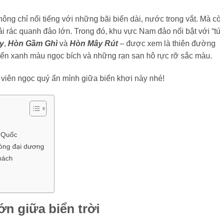
ng chỉ nổi tiếng với những bãi biển dài, nước trong vắt. Mà c
i rác quanh đảo lớn. Trong đó, khu vực Nam đảo nổi bật với “t
y
,
Hòn Gầm Ghì
và
Hòn Mây Rút
– được xem là thiên đường
iển xanh màu ngọc bích và những rạn san hô rực rỡ sắc màu.
viên ngọc quý ẩn mình giữa biển khơi này nhé!
 Quốc
òng đại dương
hách
n giữa biển trời