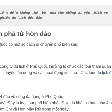
iểm đến không thể bỏ qua cho những ai yêu thích vẻ 
hiệm du lịch độc đáo.
m phá tứ hòn đảo
uốc có một số cách di chuyển phổ biến sau:
c công ty du lịch ở Phú Quốc thường tổ chức các tour tham quan
i chuyển, ăn uống và các hoạt động vui chơi. Các
tour du lịch đ
i 4 đảo vô cùng đa dạng ở Phú Quốc
ày): Đây là loại tour phổ biến nhất. Đưa du khách khám phá 4 
m Ghì và Hòn Mây Rút trong một ngày.