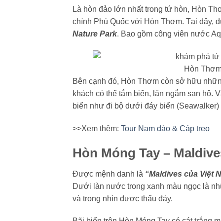
Là hòn đảo lớn nhất trong tứ hòn, Hòn Thơm
chính Phú Quốc với Hòn Thơm. Tại đây, du
Nature Park
. Bao gồm công viên nước Aqu
Hòn Thơm 
Bên cạnh đó, Hòn Thơm còn sở hữu những 
khách có thể tắm biển, lặn ngắm san hô. 
biển như đi bộ dưới đáy biển (Seawalker
>>Xem thêm:
Tour Nam đảo & Cáp treo
Hòn Móng Tay – Maldive
Được mệnh danh là
“Maldives của Việt 
Dưới làn nước trong xanh màu ngọc là nhữ
và trong nhìn được thấu đáy.
Bãi biển trên Hòn Móng Tay có cát trắng 