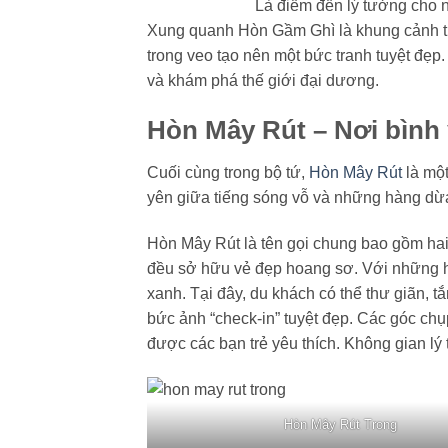
Là điểm đến lý tưởng cho n
Xung quanh Hòn Gầm Ghì là khung cảnh th
trong veo tạo nên một bức tranh tuyệt đẹp
và khám phá thế giới đại dương.
Hòn Mây Rút – Nơi bình
Cuối cùng trong bộ tứ,
Hòn Mây Rút
là một
yên giữa tiếng sóng vỗ và những hàng dừa
Hòn Mây Rút là tên gọi chung bao gồm ha
đều sở hữu vẻ đẹp hoang sơ. Với những hàn
xanh. Tại đây, du khách có thể thư giãn, t
bức ảnh “check-in” tuyệt đẹp. Các góc chụ
được các bạn trẻ yêu thích. Không gian l
Hòn Mây Rút Trong