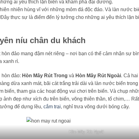
hững ai yêu thích lặn biển và khám phá đại dương.
iên nhiên hùng vĩ với những mỏm đá độc đáo. Và làn nước bi
. Đây thực sự là điểm đến lý tưởng cho những ai yêu thích lặn b
 yên níu chân du khách
 hòn đảo mang đậm nét riêng – nơi bạn có thể cảm nhận sự bì
 xanh rì.
i hòn đảo:
Hòn Mây Rút Trong
và
Hòn Mây Rút Ngoài
. Cả hai
g dừa xanh mát, bãi cát trắng trải dài và làn nước biển trong
ắm biển, tham gia các hoạt động vui chơi trên biển. Và chụp nh
p ảnh đẹp như xích đu trên biển, võng thiên thần, tổ chim,… Rất
ý tưởng để dựng lều,
cắm trại
, nghỉ trưa võng dưới bóng cây.
Hòn Mây Rút Ngoài