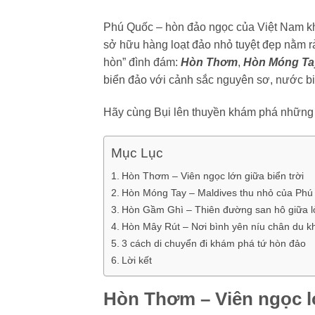
Phú Quốc – hòn đảo ngọc của Việt Nam khô
sở hữu hàng loạt đảo nhỏ tuyệt đẹp nằm rả
hòn” đình đám:
Hòn Thơm
,
Hòn Móng Ta
biển đảo với cảnh sắc nguyên sơ, nước b
Hãy cùng Bụi lên thuyền khám phá những 
Mục Lục
Hòn Thơm – Viên ngọc lớn giữa biển trời
Hòn Móng Tay – Maldives thu nhỏ của Phú
Hòn Gầm Ghì – Thiên đường san hô giữa l
Hòn Mây Rút – Nơi bình yên níu chân du k
3 cách di chuyển đi khám phá tứ hòn đảo
Lời kết
Hòn Thơm – Viên ngọc lớ