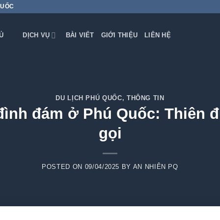
QUỐC
Ủ
DỊCH VỤ
BÀI VIẾT
GIỚI THIỆU
LIÊN HỆ
DU LỊCH PHÚ QUỐC
,
THÔNG TIN
đình đám ở Phú Quốc: Thiên đ
gọi
POSTED ON
09/04/2025
BY
AN NHIÊN PQ