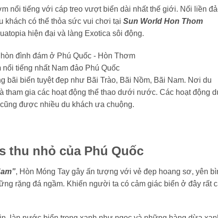
 nổi tiếng với cáp treo vượt biển dài nhất thế giới. Nối liền đ
 khách có thể thỏa sức vui chơi tại
Sun World Hon Thom
atopia hiện đại và làng Exotica sôi động.
nổi tiếng nhất Nam đảo Phú Quốc
bãi biển tuyệt đẹp như Bãi Trào, Bãi Nồm, Bãi Nam. Nơi du
Và tham gia các hoạt động thể thao dưới nước. Các hoạt động 
) cũng được nhiều du khách ưa chuộng.
s thu nhỏ của Phú Quốc
Nam”
, Hòn Móng Tay gây ấn tượng với vẻ đẹp hoang sơ, yên bì
ng rặng đá ngầm. Khiến người ta có cảm giác biển ở đây rất 
mịn, làn nước biển trong xanh như ngọc và những hàng dừa xan