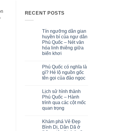
òn
RECENT POSTS
ứ
Tín ngưỡng dân gian
huyền bí của ngư dân
Phú Quốc – Nét văn
hóa linh thiêng giữa
biển khơi
No
Comments
Phú Quốc có nghĩa là
on
Tín
gì? Hé lộ nguồn gốc
ngưỡng
tên gọi của đảo ngọc
dân
gian
No
huyền
Comments
bí
Lịch sử hình thành
on
của
Phú
Phú Quốc – Hành
ngư
Quốc
dân
trình qua các cột mốc
có
Phú
nghĩa
quan trọng
Quốc
là
–
gì?
No
Nét
Hé
Comments
văn
Khám phá Vẻ Đẹp
on
lộ
hóa
Lịch
nguồn
Bình Dị, Dân Dã ở
linh
sử
gốc