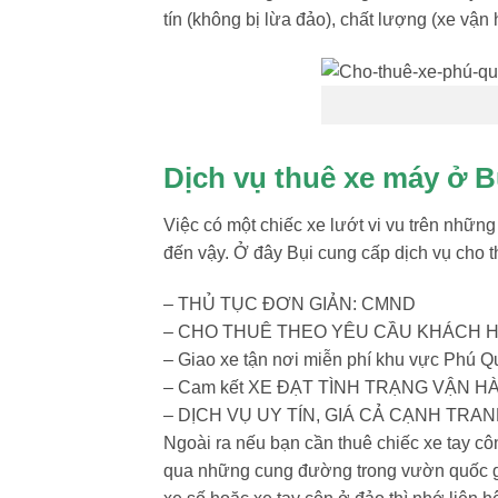
tín (không bị lừa đảo), chất lượng (xe vận h
Dịch vụ thuê xe máy ở B
Việc có một chiếc xe lướt vi vu trên nh
đến vậy. Ở đây Bụi cung cấp dịch vụ cho t
– THỦ TỤC ĐƠN GIẢN: CMND
– CHO THUÊ THEO YÊU CẦU KHÁCH 
– Giao xe tận nơi miễn phí khu vực Phú Q
– Cam kết XE ĐẠT TÌNH TRẠNG VẬN H
– DỊCH VỤ UY TÍN, GIÁ CẢ CẠNH TRA
Ngoài ra nếu bạn cần thuê chiếc xe tay c
qua những cung đường trong vườn quốc gi