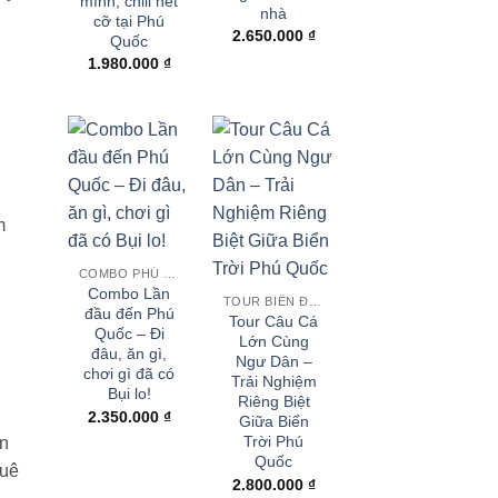
mình, chill hết
nhà
cỡ tại Phú
2.650.000
₫
Quốc
1.980.000
₫
m
COMBO PHÚ QUỐC
Combo Lần
TOUR BIỂN ĐẢO
đầu đến Phú
Tour Câu Cá
Quốc – Đi
Lớn Cùng
đâu, ăn gì,
Ngư Dân –
chơi gì đã có
Trải Nghiệm
Bụi lo!
Riêng Biệt
2.350.000
₫
Giữa Biển
Trời Phú
ên
Quốc
huê
2.800.000
₫