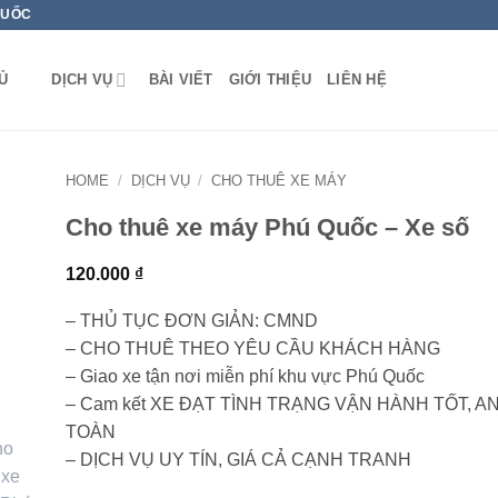
QUỐC
Ủ
DỊCH VỤ
BÀI VIẾT
GIỚI THIỆU
LIÊN HỆ
HOME
/
DỊCH VỤ
/
CHO THUÊ XE MÁY
Cho thuê xe máy Phú Quốc – Xe số
120.000
₫
– THỦ TỤC ĐƠN GIẢN: CMND
– CHO THUÊ THEO YÊU CẦU KHÁCH HÀNG
– Giao xe tận nơi miễn phí khu vực Phú Quốc
– Cam kết XE ĐẠT TÌNH TRẠNG VẬN HÀNH TỐT, A
TOÀN
– DỊCH VỤ UY TÍN, GIÁ CẢ CẠNH TRANH