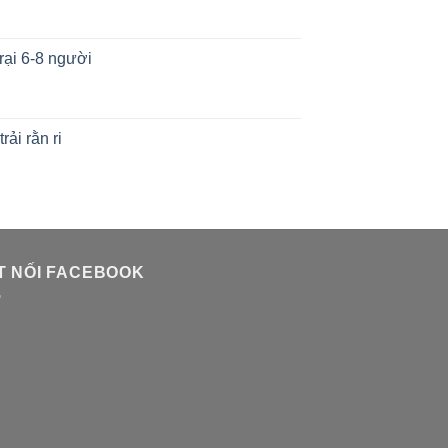
rại 6-8 người
rải rằn ri
T NỐI FACEBOOK