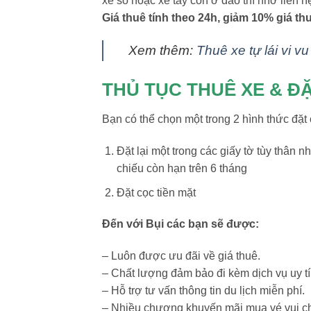
xe số hoặc xe tay côn ở đảo thì nhớ liên
Giá thuê
tính theo 24h, giảm 10% giá thu
Xem thêm:
Thuê xe tự lái vi v
THỦ TỤC THUÊ XE & Đ
Bạn có thể chọn một trong 2 hình thức đặt 
Đặt lại một trong các giấy tờ tùy thân
chiếu còn hạn trên 6 tháng
Đặt cọc tiền mặt
Đến với Bụi các bạn sẽ được:
– Luôn được ưu đãi về giá thuê.
– Chất lượng đảm bảo đi kèm dịch vụ uy 
– Hỗ trợ tư vấn thông tin du lịch miễn phí.
– Nhiều chương khuyến mãi mua vé vui chơi