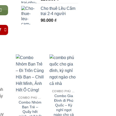
Cho thuê Lều Cắm
trại 2-4 người
90.000
₫
7
nh
COMBO PHÚ QUỐC
ấy
Combo Gia
COMBO PHÚ QUỐC
Đình đi Phú
Combo Nhóm
Quốc – Kỳ
Bạn Trẻ –
nghỉ ngọt
Quẩy hết
uy
ngào cho cả