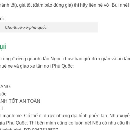
ành tốt), giá tốt (đảm bảo đúng giá) thì hãy liên hệ với Bụi nhé!
Cho-thuê-xe-phú-quốc
ụi
ững cung đường quanh đảo Ngọc chưa bao giờ đơn giản và an tâ
huê xe và giao xe tận nơi Phú Quốc:
HÀNG
uốc
ÀNH TỐT, AN TOÀN
NH
ôn mạnh mẽ. Có thể đi được những địa hình phức tạp. Như xuy
a Phú Quốc. Thì bên mình cũng có luôn nè! Nếu có nhu cầu t