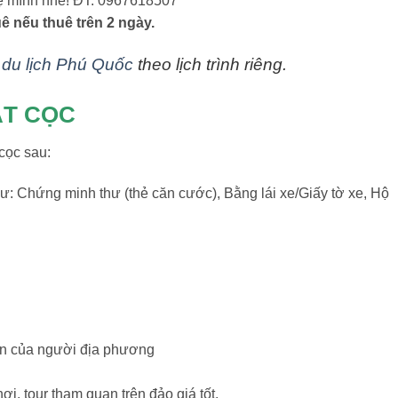
 hệ mình nhé! ĐT: 0967618507
ê nếu thuê trên 2 ngày.
u du lịch Phú Quốc
theo lịch trình riêng.
ẶT CỌC
cọc sau:
 như: Chứng minh thư (thẻ căn cước), Bằng lái xe/Giấy tờ xe, Hộ
tín của người địa phương
, tour tham quan trên đảo giá tốt.