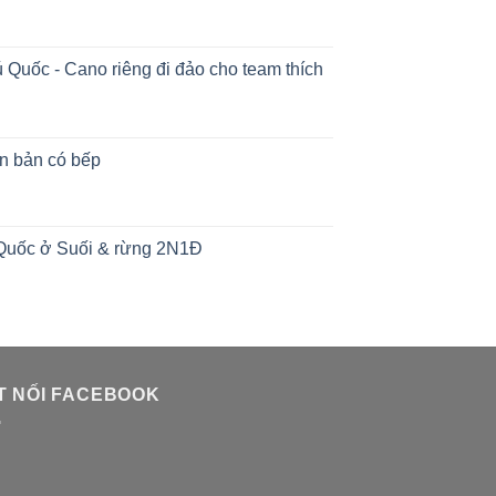
 Quốc - Cano riêng đi đảo cho team thích
ăn bản có bếp
 Quốc ở Suối & rừng 2N1Đ
T NỐI FACEBOOK