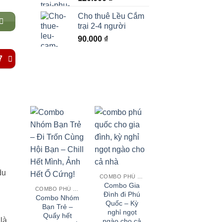
Cho thuê Lều Cắm
trại 2-4 người
90.000
₫
7
du
COMBO PHÚ QUỐC
Combo Gia
COMBO PHÚ QUỐC
Đình đi Phú
Combo Nhóm
Quốc – Kỳ
Bạn Trẻ –
nghỉ ngọt
Quẩy hết
là
ngào cho cả