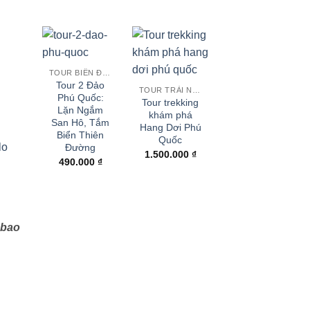
TOUR BIỂN ĐẢO
Tour 2 Đảo
TOUR TRẢI NGHIỆM
Phú Quốc:
Tour trekking
Lặn Ngắm
khám phá
San Hô, Tắm
Hang Dơi Phú
Biển Thiên
Quốc
lo
Đường
1.500.000
₫
490.000
₫
 bao