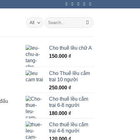
Search
for:
Cho thuê lều chữ A
150.000
₫
Cho Thuê lều cắm
trại 10 người
250.000
₫
Cho thuê lều cắm
 đấu
trại 6-8 người
180.000
₫
Cho thuê lều cắm
trại 4-6 người
120.000
₫