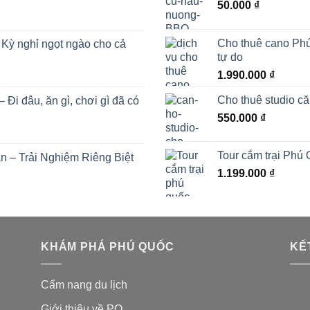
50.000
₫
Cho thuê cano Phú
Kỳ nghỉ ngọt ngào cho cả
tự do
1.990.000
₫
Cho thuê studio c
i đâu, ăn gì, chơi gì đã có
550.000
₫
Tour cắm trại Phú
 – Trải Nghiệm Riêng Biệt
1.199.000
₫
KHÁM PHÁ PHÚ QUỐC
KẾ
Cẩm nang du lịch
Giới thiệu về PQ