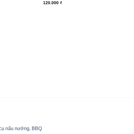
120.000
₫
ĐỒ CẮM
Cho thuê bếp ga
50.0
 cụ nấu nướng, BBQ