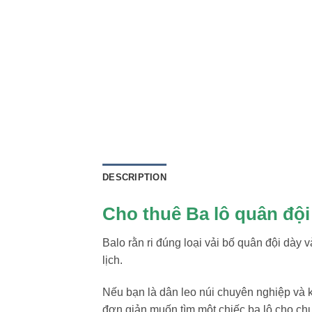
DESCRIPTION
Cho thuê Ba lô quân đội 
Balo rằn ri đúng loại vải bố quân đội dày
lịch.
Nếu bạn là dân leo núi chuyên nghiệp và k
đơn giản muốn tìm một chiếc ba lô cho chu