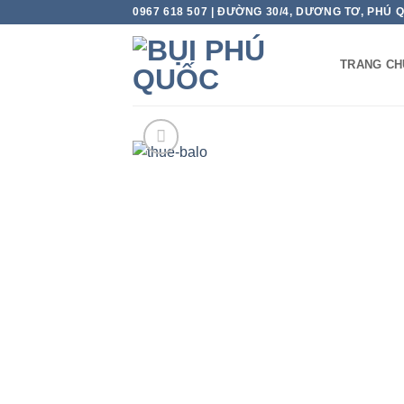
Skip
0967 618 507 | ĐƯỜNG 30/4, DƯƠNG TƠ, PHÚ 
to
content
TRANG CH