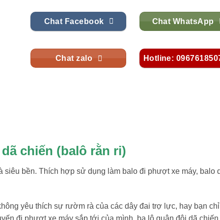
Chat Facebook
Chat WhatsApp
Chat zalo
Hotline: 096761850
dã chiến (balô rằn ri)
 và siêu bền. Thích hợp sử dụng làm balo đi phượt xe máy, balo 
hông yêu thích sự rườm rà của các dây đai trợ lực, hay bạn chỉ
yến đi phượt xe máy sắp tới của mình, ba lô quân đội dã chiến 