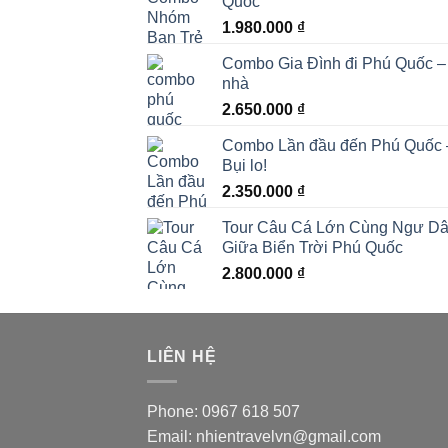
Quốc
1.980.000
₫
Combo Gia Đình đi Phú Quốc – 
nhà
2.650.000
₫
Combo Lần đầu đến Phú Quốc – Đ
Bụi lo!
2.350.000
₫
Tour Câu Cá Lớn Cùng Ngư Dân
Giữa Biển Trời Phú Quốc
2.800.000
₫
LIÊN HỆ
Phone: 0967 618 507
Email: nhientravelvn@gmail.com