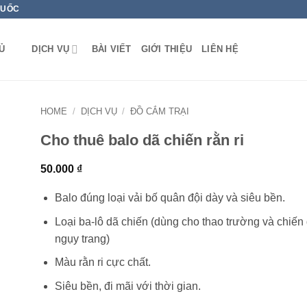
QUỐC
Ủ
DỊCH VỤ
BÀI VIẾT
GIỚI THIỆU
LIÊN HỆ
HOME
/
DỊCH VỤ
/
ĐỒ CẮM TRẠI
Cho thuê balo dã chiến rằn ri
50.000
₫
Balo đúng loại vải bố quân đội dày và siêu bền.
Loại ba-lô dã chiến (dùng cho thao trường và chiến
ngụy trang)
Màu rằn ri cực chất.
Siêu bền, đi mãi với thời gian.