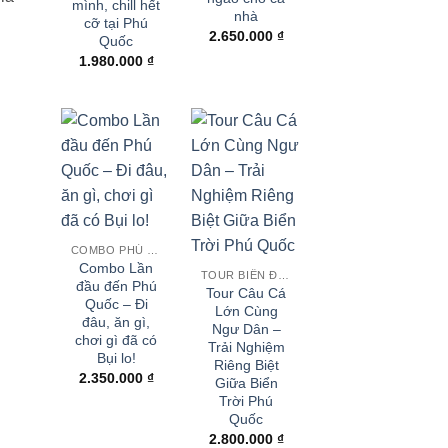
mình, chill hết
nhà
cỡ tại Phú
2.650.000
₫
Quốc
1.980.000
₫
COMBO PHÚ QUỐC
Combo Lần
TOUR BIỂN ĐẢO
đầu đến Phú
Tour Câu Cá
Quốc – Đi
Lớn Cùng
đâu, ăn gì,
Ngư Dân –
chơi gì đã có
Trải Nghiệm
Bụi lo!
Riêng Biệt
2.350.000
₫
Giữa Biển
Trời Phú
Quốc
2.800.000
₫