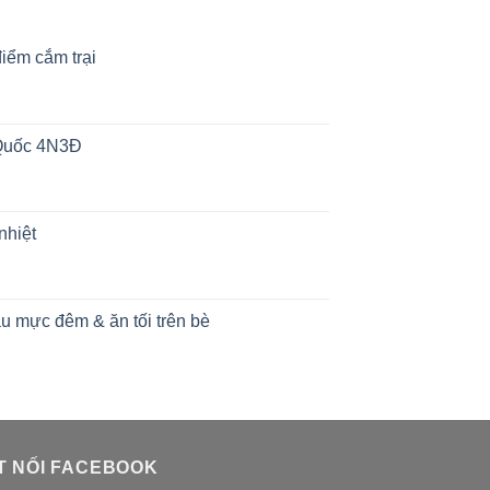
iểm cắm trại
 Quốc 4N3Đ
nhiệt
u mực đêm & ăn tối trên bè
T NỐI FACEBOOK