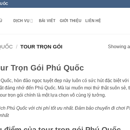
QUỐC
Ủ
DỊCH VỤ
BÀI VIẾT
GIỚI THIỆU
LIÊN HỆ
QUỐC
/
TOUR TRỌN GÓI
Showing al
ur Trọn Gói Phú Quốc
Quốc, hòn đảo ngọc tuyệt đẹp này luôn có sức hút đặc biệt với
hật đáng nhớ đến Phú Quốc. Mà lại muốn mọi thứ thật suôn sẻ, t
tour trọn gói chính là một lựa chọn vô cùng lý tưởng.
ịch Phú Quốc với chi phí tốt ưu nhất. Đảm bảo chuyến đi chơi 
nhất
 điểm của tour trọn gói Phú Quốc