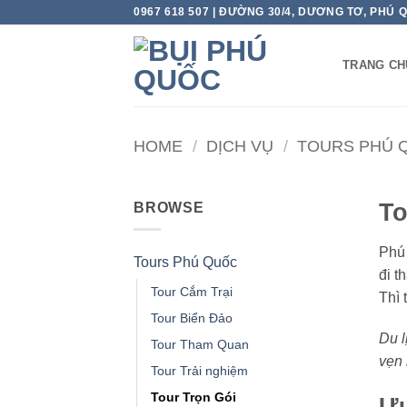
Skip
0967 618 507 | ĐƯỜNG 30/4, DƯƠNG TƠ, PHÚ 
to
content
TRANG CH
HOME
/
DỊCH VỤ
/
TOURS PHÚ 
To
BROWSE
Phú 
Tours Phú Quốc
đi t
Tour Cắm Trại
Thì 
Tour Biển Đảo
Du l
Tour Tham Quan
vẹn 
Tour Trải nghiệm
Tour Trọn Gói
Ưu