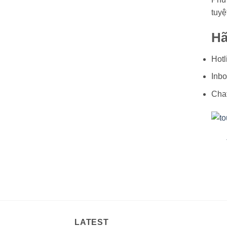
tuyệ
Hã
Hotl
Inb
Cha
LATEST