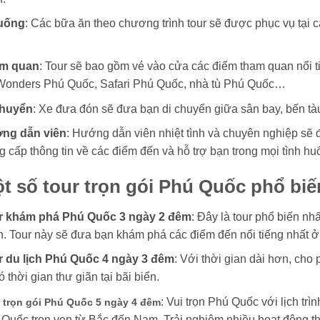
uống
: Các bữa ăn theo chương trình tour sẽ được phục vụ tại
m quan
: Tour sẽ bao gồm vé vào cửa các điểm tham quan nổi 
Wonders Phú Quốc, Safari Phú Quốc, nhà tù Phú Quốc…
chuyển
: Xe đưa đón sẽ đưa bạn di chuyển giữa sân bay, bến tà
ng dẫn viên
: Hướng dẫn viên nhiệt tình và chuyên nghiệp sẽ 
 cấp thông tin về các điểm đến và hỗ trợ bạn trong mọi tình hu
t số tour trọn gói Phú Quốc phổ biế
r khám phá Phú Quốc 3 ngày 2 đêm
: Đây là tour phổ biến nh
. Tour này sẽ đưa bạn khám phá các điểm đến nổi tiếng nhất 
r du lịch Phú Quốc 4 ngày 3 đêm
: Với thời gian dài hơn, ch
ó thời gian thư giãn tại bãi biển.
: Vui trọn Phú Quốc với lịch tr
 trọn gói Phú Quốc 5 ngày 4 đêm
Quốc trọn vẹn từ Bắc đến Nam. Trải nghiệm nhiều hoạt động t