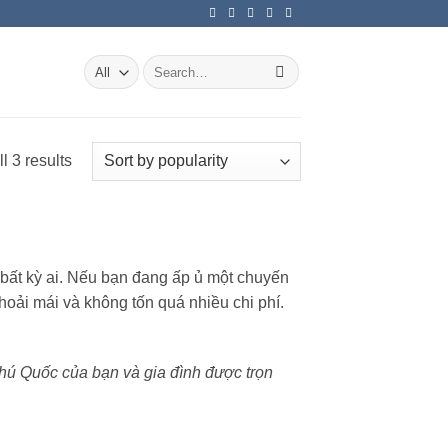
Search
for:
Sorted
l 3 results
by
popularity
 bất kỳ ai. Nếu bạn đang ấp ủ một chuyến
hoải mái và không tốn quá nhiều chi phí.
Phú Quốc của bạn và gia đình được trọn