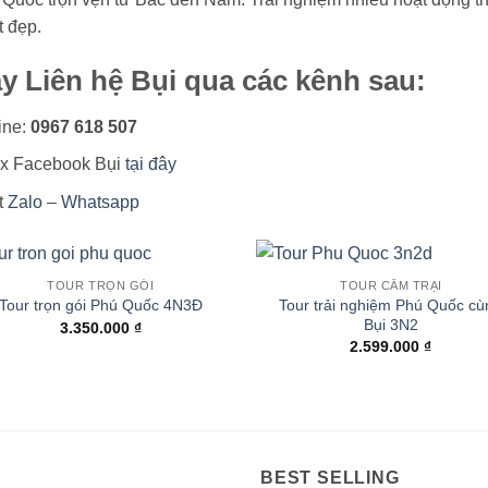
t đẹp.
y Liên hệ Bụi qua các kênh sau:
ine:
0967 618 507
ox Facebook Bụi
tại đây
t
Zalo
–
Whatsapp
TOUR TRỌN GÓI
TOUR CẮM TRẠI
Tour trải nghiệm Phú Quốc cù
Tour trọn gói Phú Quốc 4N3Đ
Bụi 3N2
3.350.000
₫
2.599.000
₫
BEST SELLING