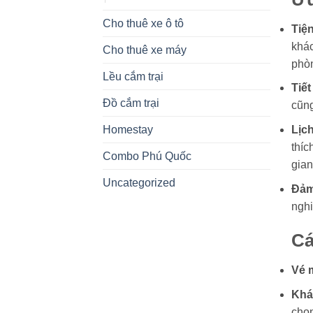
Cho thuê xe ô tô
Tiện
khác
Cho thuê xe máy
phòn
Lều cắm trại
Tiết
Đồ cắm trại
cũng
Lịch
Homestay
thíc
Combo Phú Quốc
gian
Uncategorized
Đảm
nghi
Cá
Vé 
Khá
chọ