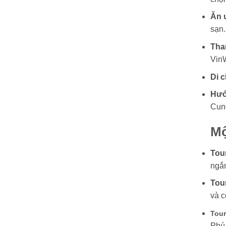
Ăn 
sạn.
Tha
Vin
Di 
Hướ
Cung
Mộ
Tou
ngắn
Tou
và c
Tour
Phú 