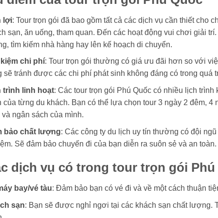
 lợi
: Tour trọn gói đã bao gồm tất cả các dịch vụ cần thiết cho 
h sạn, ăn uống, tham quan. Đến các hoạt động vui chơi giải trí.
g, tìm kiếm nhà hàng hay lên kế hoạch di chuyển.
 kiệm chi phí
: Tour trọn gói thường có giá ưu đãi hơn so với việ
 sẽ tránh được các chi phí phát sinh không đáng có trong quá tr
 trình linh hoạt
: Các tour trọn gói Phú Quốc có nhiều lịch trìn
h của từng du khách. Bạn có thể lựa chọn tour 3 ngày 2 đêm, 4
 và ngân sách của mình.
 bảo chất lượng
: Các công ty du lịch uy tín thường có đội ng
ệm. Sẽ đảm bảo chuyến đi của bạn diễn ra suôn sẻ và an toàn.
c dịch vụ có trong tour trọn gói Ph
máy bay/vé tàu
: Đảm bảo bạn có vé đi và về một cách thuận tiệ
ch sạn
: Bạn sẽ được nghỉ ngơi tại các khách sạn chất lượng. T
n.